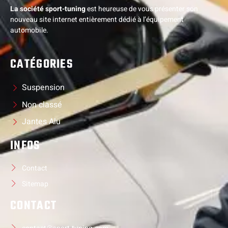
La société sport-tuning
est heureuse de vous présenter son
nouveau site internet entièrement dédié à l’équipement
automobile.
CATÉGORIES
Suspension
Non classé
Jantes Alu
INFOS
Contact
Sitemap
CONTACT