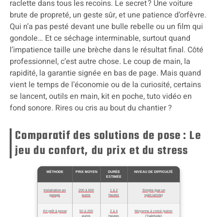
raclette dans tous les recoins. Le secret ? Une voiture
brute de propreté, un geste sûr, et une patience d’orfèvre.
Qui n’a pas pesté devant une bulle rebelle ou un film qui
gondole… Et ce séchage interminable, surtout quand
l’impatience taille une brèche dans le résultat final. Côté
professionnel, c’est autre chose. Le coup de main, la
rapidité, la garantie signée en bas de page. Mais quand
vient le temps de l’économie ou de la curiosité, certains
se lancent, outils en main, kit en poche, tuto vidéo en
fond sonore. Rires ou cris au bout du chantier ?
Comparatif des solutions de pose : Le
jeu du confort, du prix et du stress
MÉTHODE
PRIX MOYEN
DURÉE
NIVEAU DE DIFFICULTÉ
ESTIMÉE
Installation en
200 à 600
1 à 2
Simple (par un
garage
euros
heures
spécialiste)
Kit prêt à poser
50 à 200
2 à 4
Moyenne à corsé (selon
euros
heures
l’habitude)