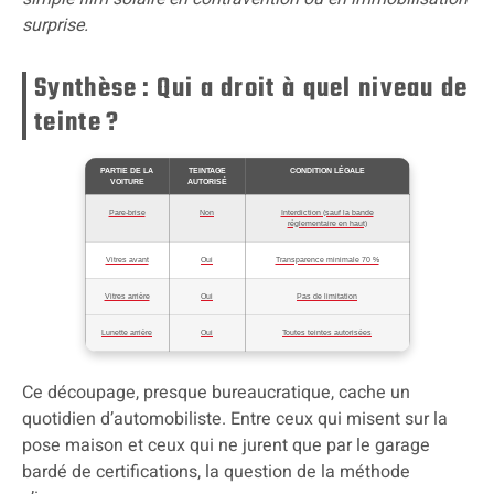
surprise.
Synthèse : Qui a droit à quel niveau de
teinte ?
PARTIE DE LA
TEINTAGE
CONDITION LÉGALE
VOITURE
AUTORISÉ
Pare-brise
Non
Interdiction (sauf la bande
réglementaire en haut)
Vitres avant
Oui
Transparence minimale 70 %
Vitres arrière
Oui
Pas de limitation
Lunette arrière
Oui
Toutes teintes autorisées
Ce découpage, presque bureaucratique, cache un
quotidien d’automobiliste. Entre ceux qui misent sur la
pose maison et ceux qui ne jurent que par le garage
bardé de certifications, la question de la méthode