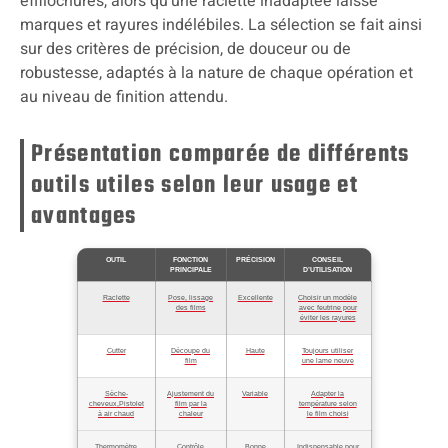
effilochures, alors qu’une raclette inadaptée laisse
marques et rayures indélébiles. La sélection se fait ainsi
sur des critères de précision, de douceur ou de
robustesse, adaptés à la nature de chaque opération et
au niveau de finition attendu.
Présentation comparée de différents
outils utiles selon leur usage et
avantages
OUTIL
FONCTION
PRÉCISION
CONSEIL
PRINCIPALE
D’UTILISATION
Raclette
Pose, lissage
Excellente
Choisir un modèle
des films
avec feutrine pour
éviter les rayures
Cutter
Découpe du
Haute
Toujours utiliser
film
une lame neuve
Sèche-
Ajustement du
Variable
Adapter la
cheveux,Pistolet
film par la
température selon
à air chaud
chaleur
le film choisi
Thermomètre
Contrôle
Bonne
Indispensable pour