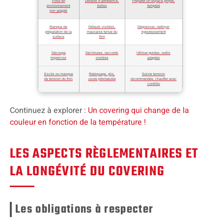
Pose en
Défauts d’adhérence,
Préparer un espace propre,
environnement
bulles
tempéré
non adapté
Manque de
Défauts visibles,
Dégraisser, nettoyer
préparation de la
mauvaise tenue du
rigoureusement
surface
film
Découpe
Déchirures, raccords
Utiliser guides, outils
imprécise
visibles
adaptés
Excès ou manque
Rebiquage, plis,
Suivre tension
de tension du film
usure prématurée
recommandée, chauffer avec
contrôle
Continuez à explorer :
Un covering qui change de la
couleur en fonction de la température !
LES ASPECTS RÈGLEMENTAIRES ET
LA LONGÉVITÉ DU COVERING
Les obligations à respecter