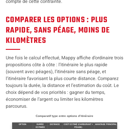
compte de cette contrainte.
COMPARER LES OPTIONS : PLUS
RAPIDE, SANS PÉAGE, MOINS DE
KILOMÈTRES
Une fois le calcul effectué, Mappy affiche d’ordinaire trois
propositions côte à côte : l’itinéraire le plus rapide
(souvent avec péages), l’itinéraire sans péage, et
l’itinéraire favorisant la plus courte distance. Comparez
toujours la durée, la distance et l’estimation du coût. Le
choix dépend de vos priorités : gagner du temps,
économiser de l’argent ou limiter les kilomètres
parcourus.
Comparatif type entre options d’itinéraire
OPTION
DURÉE
DISTANCE
COÛT ESTIMÉ (CARBURANT +
AVANTAGE PRINCIPAL
ESTIMÉE
PÉAGE)