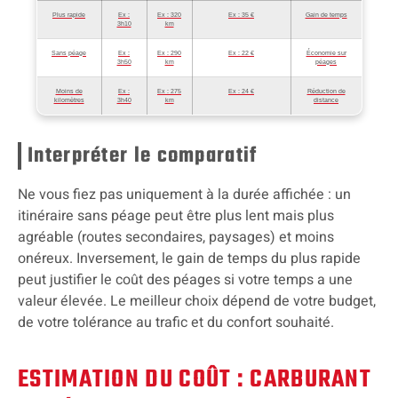
Plus rapide
Ex :
Ex : 320
Ex : 35 €
Gain de temps
3h10
km
Sans péage
Ex :
Ex : 290
Ex : 22 €
Économie sur
3h50
km
péages
Moins de
Ex :
Ex : 275
Ex : 24 €
Réduction de
kilomètres
3h40
km
distance
Interpréter le comparatif
Ne vous fiez pas uniquement à la durée affichée : un
itinéraire sans péage peut être plus lent mais plus
agréable (routes secondaires, paysages) et moins
onéreux. Inversement, le gain de temps du plus rapide
peut justifier le coût des péages si votre temps a une
valeur élevée. Le meilleur choix dépend de votre budget,
de votre tolérance au trafic et du confort souhaité.
ESTIMATION DU COÛT : CARBURANT