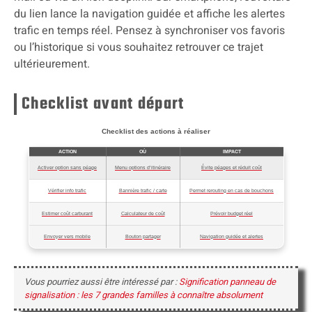
du lien lance la navigation guidée et affiche les alertes
trafic en temps réel. Pensez à synchroniser vos favoris
ou l’historique si vous souhaitez retrouver ce trajet
ultérieurement.
Checklist avant départ
Checklist des actions à réaliser
ACTION
OÙ
IMPACT
Activer option sans péage
Menu options d’itinéraire
Évite péages et réduit coût
Vérifier info trafic
Bannière trafic / carte
Permet rerouting en cas de bouchons
Estimer coût carburant
Calculateur de coût
Prévoir budget réel
Envoyer vers mobile
Bouton partager
Navigation guidée et alertes
Vous pourriez aussi être intéressé par :
Signification panneau de
signalisation : les 7 grandes familles à connaître absolument