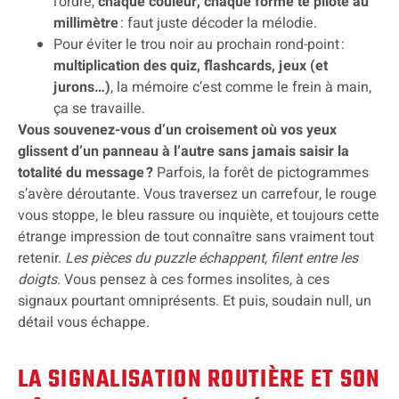
l’ordre,
chaque couleur, chaque forme te pilote au
millimètre
: faut juste décoder la mélodie.
Pour éviter le trou noir au prochain rond-point :
multiplication des quiz, flashcards, jeux (et
jurons…)
, la mémoire c’est comme le frein à main,
ça se travaille.
Vous souvenez-vous d’un croisement où vos yeux
glissent d’un panneau à l’autre sans jamais saisir la
totalité du message ?
Parfois, la forêt de pictogrammes
s’avère déroutante. Vous traversez un carrefour, le rouge
vous stoppe, le bleu rassure ou inquiète, et toujours cette
étrange impression de tout connaître sans vraiment tout
retenir.
Les pièces du puzzle échappent, filent entre les
doigts
. Vous pensez à ces formes insolites, à ces
signaux pourtant omniprésents. Et puis, soudain null, un
détail vous échappe.
LA SIGNALISATION ROUTIÈRE ET SON