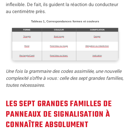
inflexible. De fait, ils guident la réaction du conducteur
au centimètre près.
Tableau 1, Correspondances formes et couleurs
FORME
COULEUR
SIGNIFICATION
Triangle
Bord rouge
Danger
Rond
Fond bleu ou rouge
Obligation ou interdiction
Rectangle/Carré
Fond bleu ou blanc
Indication
Une fois la grammaire des codes assimilée, une nouvelle
complexité s’offre à vous : celle des sept grandes familles,
toutes nécessaires
.
LES SEPT GRANDES FAMILLES DE
PANNEAUX DE SIGNALISATION À
CONNAÎTRE ABSOLUMENT