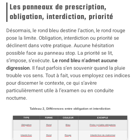
Les panneaux de prescription,
obligation, interdiction, priorité
Désormais, le rond bleu destine l’action, le rond rouge
pose la limite. Obligation, interdiction ou priorité se
déclinent dans votre pratique. Aucune hésitation
possible face au panneau stop. La priorité se lit,
s’impose, s’exécute.
Le rond bleu n’admet aucune
digression
. Il faut parfois s’en souvenir quand la pluie
trouble vos sens. Tout à fait, vous employez ces indices
pour discerner le contexte, ce qui s’avère
particulièrement utile à l’examen ou en conduite
nocturne.
Tableau 2, Différences entre obligation et interdiction
TYPE
FORME
COULEUR
EXEMPLE
Obligation
Rond
Bleu
Piste cyclable obligatoire
Interdiction
Rond
Rouge
Interdiction de stationner