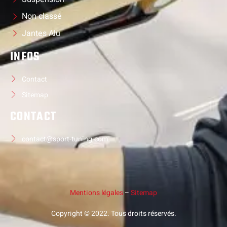
Non classé
Jantes Alu
INFOS
Contact
Sitemap
CONTACT
contact@sport-tuning.com
Mentions légales
–
Sitemap
Copyright © 2022. Tous droits réservés.