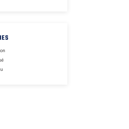
IES
ion
sé
lu