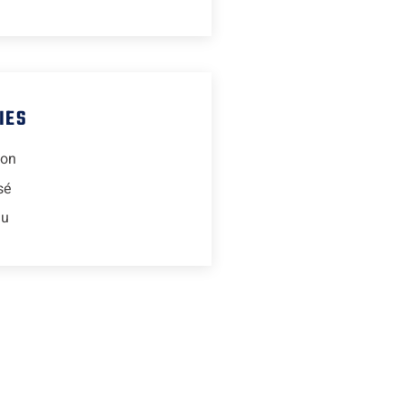
IES
ion
sé
lu