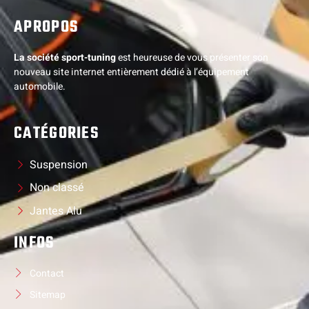
APROPOS
La société sport-tuning
est heureuse de vous présenter son
nouveau site internet entièrement dédié à l’équipement
automobile.
CATÉGORIES
Suspension
Non classé
Jantes Alu
INFOS
Contact
Sitemap