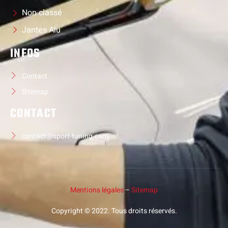
Non classé
Jantes Alu
INFOS
Contact
Sitemap
CONTACT
contact@sport-tuning.com
Mentions légales
–
Sitemap
Copyright © 2022. Tous droits réservés.