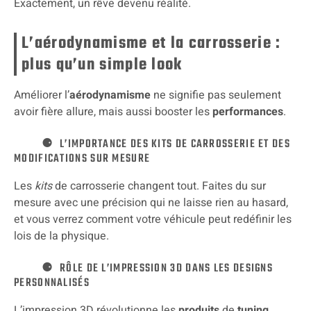
Exactement, un rêve devenu réalité.
L’aérodynamisme et la carrosserie :
plus qu’un simple look
Améliorer l’
aérodynamisme
ne signifie pas seulement
avoir fière allure, mais aussi booster les
performances
.
L’IMPORTANCE DES KITS DE CARROSSERIE ET DES
MODIFICATIONS SUR MESURE
Les
kits
de carrosserie changent tout. Faites du sur
mesure avec une précision qui ne laisse rien au hasard,
et vous verrez comment votre véhicule peut redéfinir les
lois de la physique.
RÔLE DE L’IMPRESSION 3D DANS LES DESIGNS
PERSONNALISÉS
L’impression 3D révolutionne les
produits
de
tuning
,