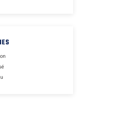
IES
ion
sé
lu