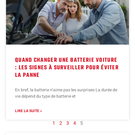
QUAND CHANGER UNE BATTERIE VOITURE
: LES SIGNES À SURVEILLER POUR ÉVITER
LA PANNE
En bref, la batterie n’aime pas les surprises La durée de
vie dépend du type de batterie et
LIRE LA SUITE »
1
2
3
4
5