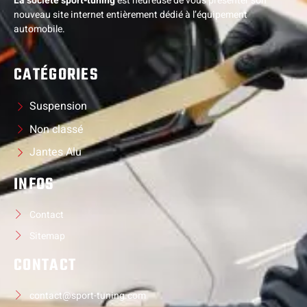
La société sport-tuning
est heureuse de vous présenter son
nouveau site internet entièrement dédié à l’équipement
automobile.
CATÉGORIES
Suspension
Non classé
Jantes Alu
INFOS
Contact
Sitemap
CONTACT
contact@sport-tuning.com