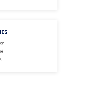
IES
ion
sé
lu