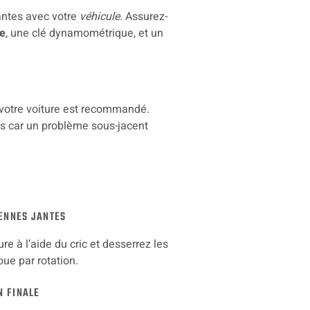
antes avec votre
véhicule
. Assurez-
re
, une clé dynamométrique, et un
de votre voiture est recommandé.
ns car un problème sous-jacent
IENNES JANTES
e à l’aide du cric et desserrez les
oue par rotation.
N FINALE