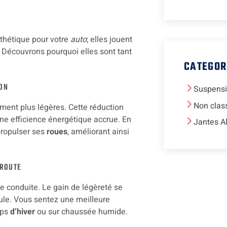
thétique pour votre
auto
; elles jouent
. Découvrons pourquoi elles sont tant
CATEGOR
ION
Suspens
Non clas
ement plus légères. Cette réduction
ne efficience énergétique accrue. En
Jantes A
propulser ses
roues
, améliorant ainsi
 ROUTE
 conduite. Le gain de légèreté se
cule. Vous sentez une meilleure
mps
d’hiver
ou sur chaussée humide.