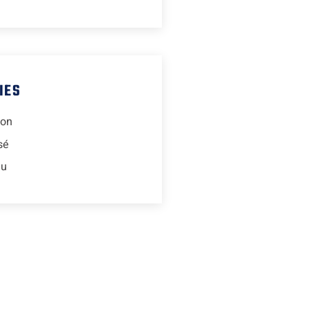
IES
ion
sé
lu