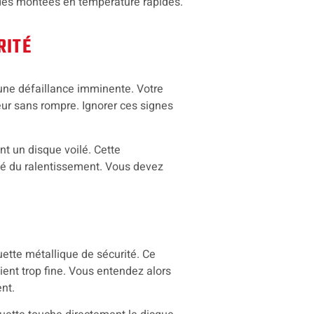
des montées en température rapides.
RITÉ
ne défaillance imminente. Votre
ur sans rompre. Ignorer ces signes
nt un disque voilé. Cette
té du ralentissement. Vous devez
tte métallique de sécurité. Ce
ient trop fine. Vous entendez alors
nt.