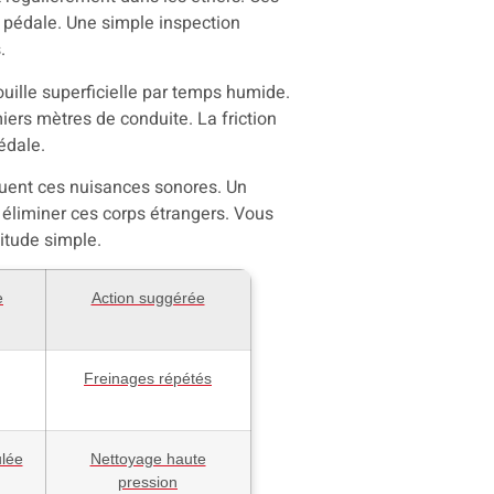
a pédale. Une simple inspection
.
uille superficielle par temps humide.
ers mètres de conduite. La friction
édale.
tuent ces nuisances sonores. Un
 éliminer ces corps étrangers. Vous
itude simple.
e
Action suggérée
Freinages répétés
lée
Nettoyage haute
pression