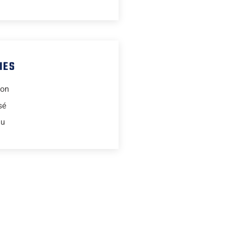
IES
ion
sé
lu