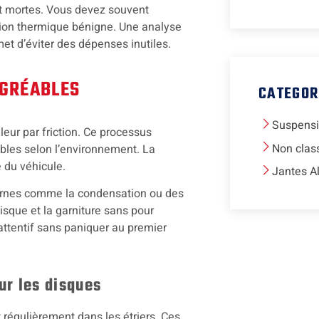
nt mortes. Vous devez souvent
ion thermique bénigne. Une analyse
et d’éviter des dépenses inutiles.
AGRÉABLES
CATEGOR
Suspens
eur par friction. Ce processus
Non clas
bles selon l’environnement. La
 du véhicule.
Jantes A
ternes comme la condensation ou des
disque et la garniture sans pour
attentif sans paniquer au premier
ur les disques
 régulièrement dans les étriers. Ces