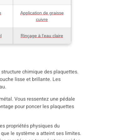
e
Application de graisse
cuivre
l
Rinçage à l’eau claire
 structure chimique des plaquettes.
uche lisse et brillante. Les
au.
e métal. Vous ressentez une pédale
ontage pour poncer les plaquettes
les propriétés physiques du
que le système a atteint ses limites.