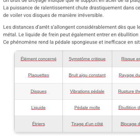
Un bruit de broyage indique que le support en acier de la pla
La puissance de ralentissement chute drastiquement dans cet
de voiler vos disques de manière irréversible.
Les distances d’arrêt s’allongent considérablement dès que l
métal. Le liquide de frein peut également entrer en ébullition
Ce phénomène rend la pédale spongieuse et inefficace en sit
Élément concerné
Symptôme critique
Risque e
Plaquettes
Bruit aigu constant
Rayage du
Disques
Vibrations pédale
Rupture th
Liquide
Pédale molle
Ébullition d
Étriers
Tirage d’un côté
Blocage d