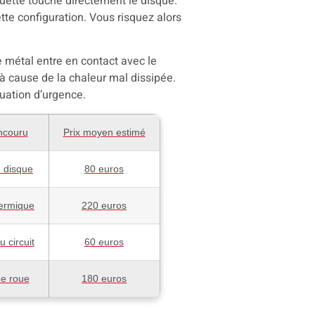
quette touche directement le disque.
te configuration. Vous risquez alors
e métal entre en contact avec le
 à cause de la chaleur mal dissipée.
uation d’urgence.
ncouru
Prix moyen estimé
 disque
80 euros
ermique
220 euros
u circuit
60 euros
e roue
180 euros