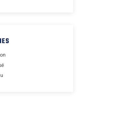
IES
ion
sé
lu