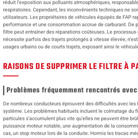
réduit l’exposition aux polluants atmosphériques, responsa
respiratoires. Cependant, les inconvénients techniques ne so
utilisateurs. Les propriétaires de véhicules équipés de FAP r
performance et une consommation accrue de carburant. De pl
filtre peut entraîner des réparations coûteuses. Le processus d
nécessite parfois des trajets prolongés à vitesse élevée, n’e
usages urbains ou de courts trajets, exposant ainsi le véhicu
RAISONS DE SUPPRIMER LE FILTRE À P
Problèmes fréquemment rencontrés avec l
De nombreux conducteurs éprouvent des difficultés avec les 
système. Les problèmes habituels incluent le colmatage du filt
particules s’accumulent plus vite qu’elles ne peuvent être brû
puissance moteur notable, une augmentation de la consommat
cas, un stop moteur lors de la conduite. Hormis les tracas méca