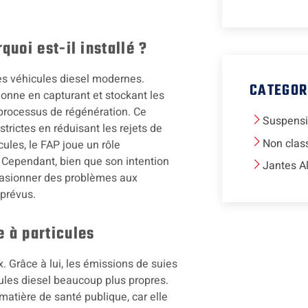
quoi est-il installé ?
es véhicules diesel modernes.
CATEGOR
tionne en capturant et stockant les
n processus de régénération. Ce
Suspens
rictes en réduisant les rejets de
Non clas
ules, le FAP joue un rôle
. Cependant, bien que son intention
Jantes A
ccasionner des problèmes aux
mprévus.
e à particules
Grâce à lui, les émissions de suies
cules diesel beaucoup plus propres.
 matière de santé publique, car elle