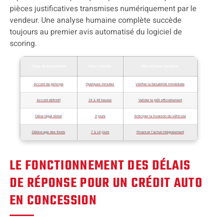
pièces justificatives transmises numériquement par le
vendeur. Une analyse humaine complète succède
toujours au premier avis automatisé du logiciel de
scoring.
Étape du financement
Délai constaté
Objectif pour l’acheteur
Accord de principe
Quelques minutes
Vérifier la faisabilité immédiate
Accord définitif
24 à 48 heures
Valider le prêt officiellement
Délai légal réduit
3 jours
Anticiper la livraison du véhicule
Déblocage des fonds
7 à 14 jours
Financer l’achat intégralement
LE FONCTIONNEMENT DES DÉLAIS
DE RÉPONSE POUR UN CRÉDIT AUTO
EN CONCESSION