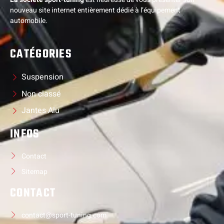
nouveau site internet entièrement dédié à l’équipement
automobile.
CATÉGORIES
Suspension
Non classé
Jantes Alu
INFOS
Contact
Sitemap
CONTACT
contact@sport-tuning.com