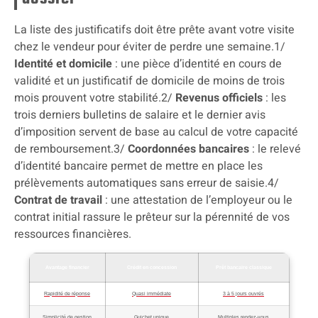
La liste des justificatifs doit être prête avant votre visite
chez le vendeur pour éviter de perdre une semaine.1/
Identité et domicile
: une pièce d’identité en cours de
validité et un justificatif de domicile de moins de trois
mois prouvent votre stabilité.2/
Revenus officiels
: les
trois derniers bulletins de salaire et le dernier avis
d’imposition servent de base au calcul de votre capacité
de remboursement.3/
Coordonnées bancaires
: le relevé
d’identité bancaire permet de mettre en place les
prélèvements automatiques sans erreur de saisie.4/
Contrat de travail
: une attestation de l’employeur ou le
contrat initial rassure le prêteur sur la pérennité de vos
ressources financières.
Avantage financier
Crédit en concession
Prêt bancaire classique
Rapidité de réponse
Quasi immédiate
3 à 5 jours ouvrés
Simplicité de gestion
Guichet unique
Multiples rendez-vous