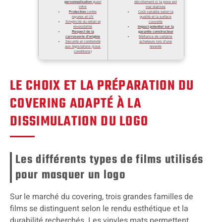
personnalisation
quasi
décollement si la pose est
infini
mal réalisée
Protection
contre
Coût variable selon la
rayures et UV
qualité et la surface
Simplicité du retrait et
couverte
réversibilité
Impact potentiel sur la
Respect de la
garantie constructeur
carrosserie d’origine
Méfiance de certains
Sécurité et
conformité
acheteurs lors d’une
aux législations
(sous
revente
conditions)
LE CHOIX ET LA PRÉPARATION DU
COVERING ADAPTÉ À LA
DISSIMULATION DU LOGO
Les différents types de films utilisés
pour masquer un logo
Sur le marché du covering, trois grandes familles de
films se distinguent selon le rendu esthétique et la
durabilité recherchés. Les vinyles mats permettent