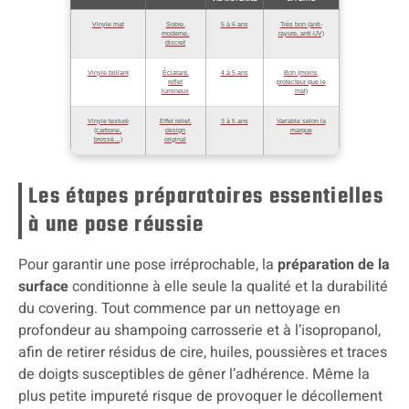
Vinyle mat
Sobre,
5 à 6 ans
Très bon (anti-
moderne,
rayure, anti-UV)
discret
Vinyle brillant
Éclatant,
4 à 5 ans
Bon (moins
reflet
protecteur que le
lumineux
mat)
Vinyle texturé
Effet relief,
3 à 5 ans
Variable selon la
(carbone,
design
marque
brossé…)
original
Les étapes préparatoires essentielles
à une pose réussie
Pour garantir une pose irréprochable, la
préparation de la
surface
conditionne à elle seule la qualité et la durabilité
du covering. Tout commence par un nettoyage en
profondeur au shampoing carrosserie et à l’isopropanol,
afin de retirer résidus de cire, huiles, poussières et traces
de doigts susceptibles de gêner l’adhérence. Même la
plus petite impureté risque de provoquer le décollement