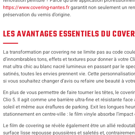
rénovation peinture ? Parce qu’une application professionnell
https://www.covering-nantes.fr
garantit non seulement un ren
préservation du vernis d’origine.
LES AVANTAGES ESSENTIELS DU COVER
La transformation par covering ne se limite pas au code coul
d’innombrables tons, effets et textures pour donner à votre Cl
mat ultra chic au blanc nacré lumineux en passant par le spec
satinés, toutes les envies prennent vie. Cette personnalisation 
si vous souhaitez changer d’avis ou refaire une beauté à votr
En plus de vous permettre de faire tourner les têtes, le coveri
Clio 5. Il agit comme une barrière ultra-fine et résistante face
soleil et même aux éraflures de parking. Exit les longues heur
stationnement en centre-ville : le film vinyle absorbe l’impact 
Le film de covering se révèle également être un allié redoutabl
surface lisse repousse poussières et saletés et, contrairement