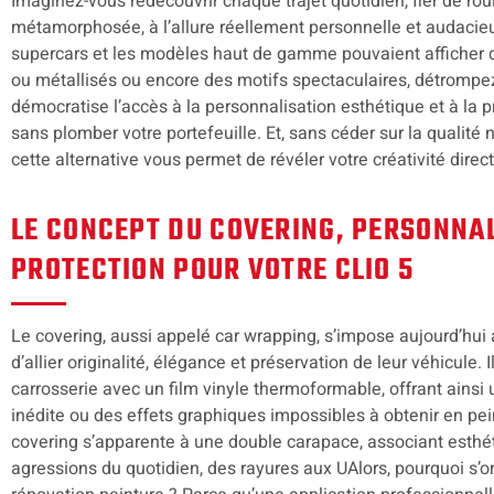
Imaginez-vous redécouvrir chaque trajet quotidien, fier de rou
métamorphosée, à l’allure réellement personnelle et audacieu
supercars et les modèles haut de gamme pouvaient afficher de
ou métallisés ou encore des motifs spectaculaires, détrompe
démocratise l’accès à la personnalisation esthétique et à la pr
sans plomber votre portefeuille. Et, sans céder sur la qualité n
cette alternative vous permet de révéler votre créativité direc
LE CONCEPT DU COVERING, PERSONNAL
PROTECTION POUR VOTRE CLIO 5
Le covering, aussi appelé car wrapping, s’impose aujourd’hui
d’allier originalité, élégance et préservation de leur véhicule. I
carrosserie avec un film vinyle thermoformable, offrant ainsi 
inédite ou des effets graphiques impossibles à obtenir en peint
covering s’apparente à une double carapace, associant esthét
agressions du quotidien, des rayures aux UAlors, pourquoi s’or