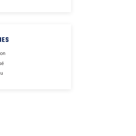
IES
ion
sé
lu