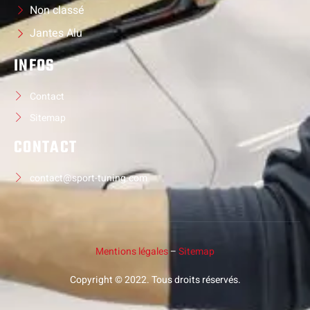
Non classé
Jantes Alu
INFOS
Contact
Sitemap
CONTACT
contact@sport-tuning.com
Mentions légales
–
Sitemap
Copyright © 2022. Tous droits réservés.