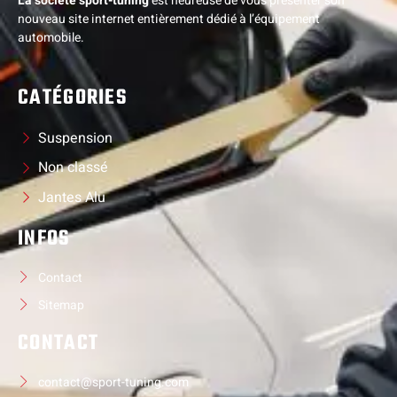
La société sport-tuning
est heureuse de vous présenter son
nouveau site internet entièrement dédié à l’équipement
automobile.
CATÉGORIES
Suspension
Non classé
Jantes Alu
INFOS
Contact
Sitemap
CONTACT
contact@sport-tuning.com