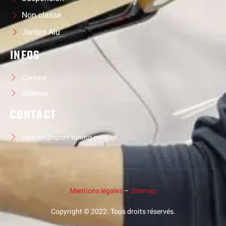
Non classé
Jantes Alu
INFOS
Contact
Sitemap
CONTACT
contact@sport-tuning.com
Mentions légales
–
Sitemap
Copyright © 2022. Tous droits réservés.