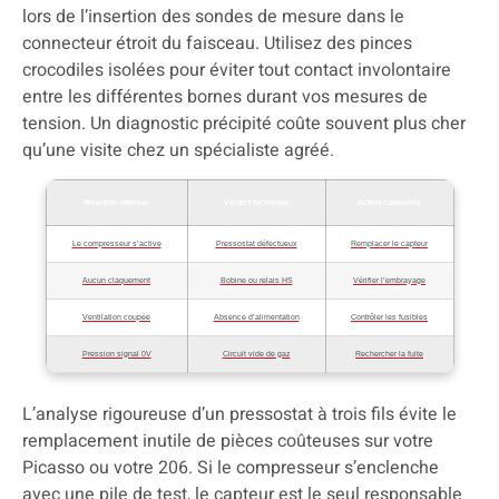
lors de l’insertion des sondes de mesure dans le
connecteur étroit du faisceau. Utilisez des pinces
crocodiles isolées pour éviter tout contact involontaire
entre les différentes bornes durant vos mesures de
tension. Un diagnostic précipité coûte souvent plus cher
qu’une visite chez un spécialiste agréé.
Réaction obtenue
Verdict technique
Action conseillée
Le compresseur s’active
Pressostat défectueux
Remplacer le capteur
Aucun claquement
Bobine ou relais HS
Vérifier l’embrayage
Ventilation coupée
Absence d’alimentation
Contrôler les fusibles
Pression signal 0V
Circuit vide de gaz
Rechercher la fuite
L’analyse rigoureuse d’un pressostat à trois fils évite le
remplacement inutile de pièces coûteuses sur votre
Picasso ou votre 206. Si le compresseur s’enclenche
avec une pile de test, le capteur est le seul responsable