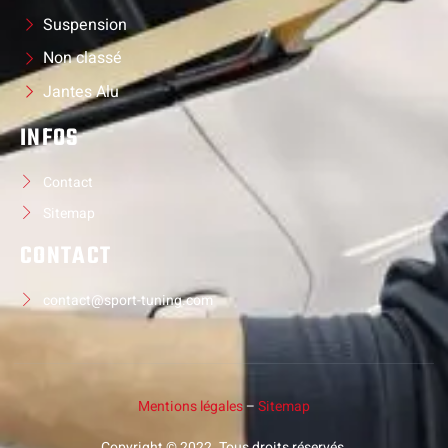
Suspension
Non classé
Jantes Alu
INFOS
Contact
Sitemap
CONTACT
contact@sport-tuning.com
Mentions légales
–
Sitemap
Copyright © 2022. Tous droits réservés.