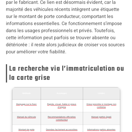
par le fabricant. Ce lien est désormais évident, car la
majorité des véhicules récents intègrent une étiquette
sur le montant de porte conducteur, comportant les
informations essentielles. Ce fonctionnement s’impose
dans les usages professionnels et privés. Toutefois,
cette information peut parfois se trouver absente ou
détériorée : il reste alors judicieux de croiser vos sources
pour améliorer votre fiabilité.
La recherche via l’immatriculation ou
la carte grise
Méthode
Avantages
Limites
Marquage sur le flanc
Rapide, visuel, fiable si pneus
Erreur possible si montage non
d’origine
conforme
Manuel du véhicule
Recommandations officielles
Manuel parfois égaré
constructeur
Montant de porte
Données facilement accessibles
Informations parfois absentes