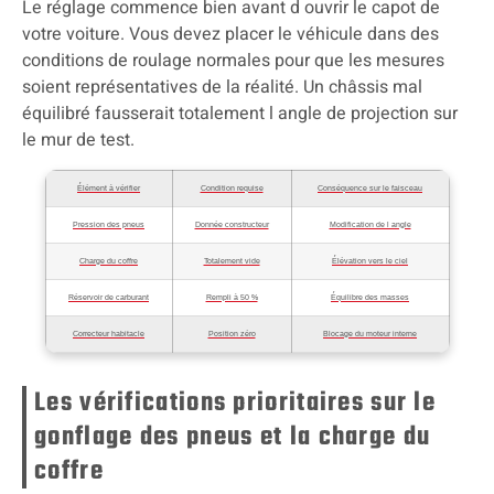
Le réglage commence bien avant d ouvrir le capot de
votre voiture. Vous devez placer le véhicule dans des
conditions de roulage normales pour que les mesures
soient représentatives de la réalité. Un châssis mal
équilibré fausserait totalement l angle de projection sur
le mur de test.
Élément à vérifier
Condition requise
Conséquence sur le faisceau
Pression des pneus
Donnée constructeur
Modification de l angle
Charge du coffre
Totalement vide
Élévation vers le ciel
Réservoir de carburant
Rempli à 50 %
Équilibre des masses
Correcteur habitacle
Position zéro
Blocage du moteur interne
Les vérifications prioritaires sur le
gonflage des pneus et la charge du
coffre