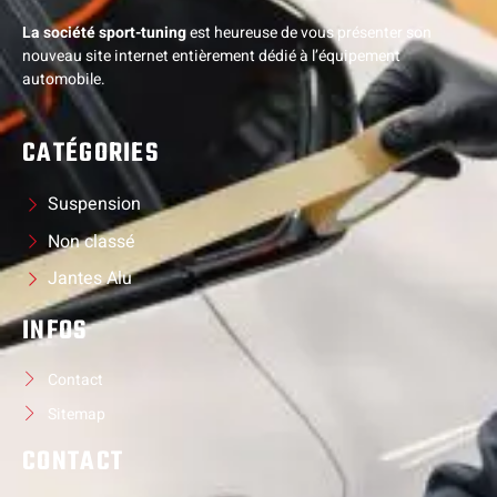
La société sport-tuning
est heureuse de vous présenter son
nouveau site internet entièrement dédié à l’équipement
automobile.
CATÉGORIES
Suspension
Non classé
Jantes Alu
INFOS
Contact
Sitemap
CONTACT