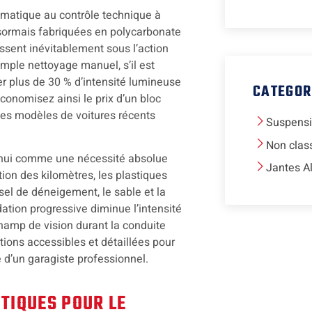
tématique au contrôle technique à
ésormais fabriquées en polycarbonate
issent inévitablement sous l’action
mple nettoyage manuel, s’il est
r plus de 30 % d’intensité lumineuse
CATEGOR
onomisez ainsi le prix d’un bloc
les modèles de voitures récents
Suspens
Non clas
d’hui comme une nécessité absolue
Jantes A
tion des kilomètres, les plastiques
sel de déneigement, le sable et la
dation progressive diminue l’intensité
hamp de vision durant la conduite
ions accessibles et détaillées pour
e d’un garagiste professionnel.
PTIQUES POUR LE