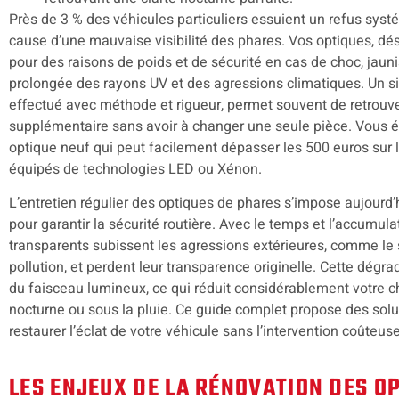
Près de 3 % des véhicules particuliers essuient un refus sys
cause d’une mauvaise visibilité des phares. Vos optiques, d
pour des raisons de poids et de sécurité en cas de choc, jaun
prolongée des rayons UV et des agressions climatiques. Un si
effectué avec méthode et rigueur, permet souvent de retrouve
supplémentaire sans avoir à changer une seule pièce. Vous éc
optique neuf qui peut facilement dépasser les 500 euros sur 
équipés de technologies LED ou Xénon.
L’entretien régulier des optiques de phares s’impose aujour
pour garantir la sécurité routière. Avec le temps et l’accumula
transparents subissent les agressions extérieures, comme le 
pollution, et perdent leur transparence originelle. Cette dégra
du faisceau lumineux, ce qui réduit considérablement votre c
nocturne ou sous la pluie. Ce guide complet propose des solut
restaurer l’éclat de votre véhicule sans l’intervention coûteus
LES ENJEUX DE LA RÉNOVATION DES O