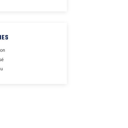
IES
ion
sé
lu