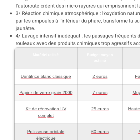
l’autoroute créent des micro-rayures qui emprisonnent la
3/ Réaction chimique atmosphérique : l’oxydation natur
par les ampoules à l’intérieur du phare, transforme la s
jaunâtre.
4/ Lavage intensif inadéquat : les passages fréquents d
rouleaux avec des produits chimiques trop agressifs ac
Matériel utilisé
Budget moyen
estimé
Dentifrice blanc classique
2 euros
Fa
Papier de verre grain 2000
7 euros
Moy
Kit de rénovation UV
25 euros
Haute
complet
Polisseuse orbitale
60 euros
électrique