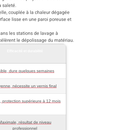
 saleté.
elle, couplée à la chaleur dégagée
urface lisse en une paroi poreuse et
ans les stations de lavage à
célèrent le dépolissage du matériau.
Efficacité et durabilité
ible, dure quelques semaines
enne, nécessite un vernis final
, protection supérieure à 12 mois
Maximale, résultat de niveau
professionnel