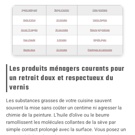
Agent nettoyant
Temps d’action
Cible prioritaire
Huile d’olive
10 minutes
Vernis fragiles
Alcool 70 degrés
30 secondes
Résine polymérisée
Eau chaude
3 minutes
Dépôts épais
Beurre doux
15 minutes
Plastiques et carrosserie
Les produits ménagers courants pour
un retrait doux et respectueux du
vernis
Les substances grasses de votre cuisine sauvent
souvent la mise sans coûter un centime ni agresser la
chimie de la peinture. L’huile d’olive ou le beurre
ramollissent les molécules collantes de la sève par
simple contact prolongé avec la surface. Vous posez un