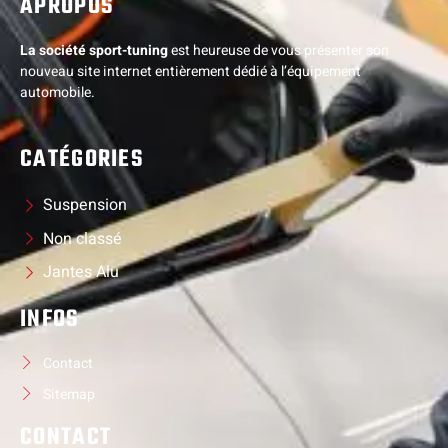
APROPOS
La société sport-tuning
est heureuse de vous présenter son
nouveau site internet entièrement dédié à l’équipement
automobile.
CATÉGORIES
Suspension
Non classé
Jantes Alu
INFOS
Contact
Sitemap
CONTACT