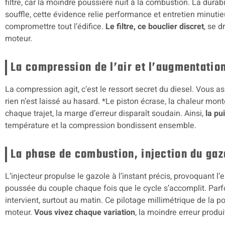
filtre, car la moindre poussière nuit à la combustion. La durab
souffle, cette évidence relie performance et entretien minutie
compromettre tout l’édifice.
Le filtre, ce bouclier discret
, se d
moteur.
La compression de l’air et l’augmentatio
La compression agit, c’est le ressort secret du diesel. Vous a
rien n’est laissé au hasard. *Le piston écrase, la chaleur monte
chaque trajet, la marge d’erreur disparaît soudain. Ainsi,
la pu
température et la compression bondissent ensemble.
La phase de combustion, injection du gaz
L’injecteur propulse le gazole à l’instant précis, provoquant 
poussée du couple chaque fois que le cycle s’accomplit. Parf
intervient, surtout au matin. Ce pilotage millimétrique de la 
moteur.
Vous vivez chaque variation
, la moindre erreur produ