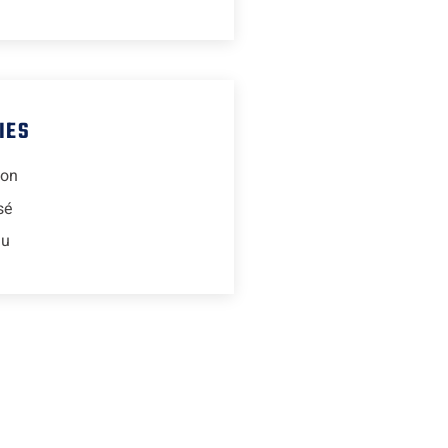
IES
ion
sé
lu