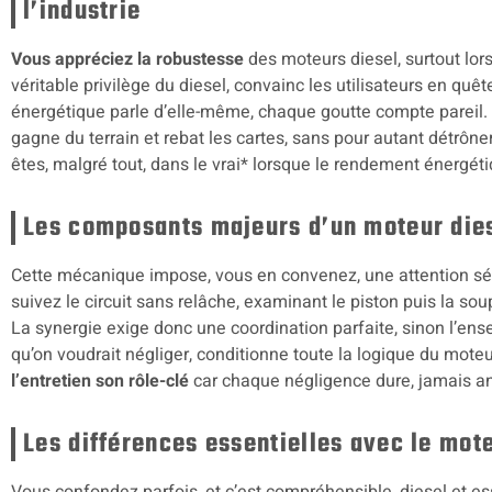
l’industrie
Vous appréciez la robustesse
des moteurs diesel, surtout lors
véritable privilège du diesel, convainc les utilisateurs en quêt
énergétique parle d’elle-même, chaque goutte compte pareil. 
gagne du terrain et rebat les cartes, sans pour autant détrôn
êtes, malgré tout, dans le vrai* lorsque le rendement énergéti
Les composants majeurs d’un moteur die
Cette mécanique impose, vous en convenez, une attention s
suivez le circuit sans relâche, examinant le piston puis la sou
La synergie exige donc une coordination parfaite, sinon l’ensemb
qu’on voudrait négliger, conditionne toute la logique du moteu
l’entretien son rôle-clé
car chaque négligence dure, jamais a
Les différences essentielles avec le mot
Vous confondez parfois, et c’est compréhensible, diesel et ess