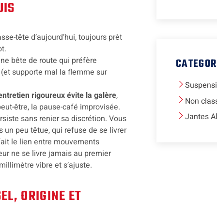
UIS
sse-tête d’aujourd’hui, toujours prêt
t.
une bête de route qui préfère
CATEGOR
n (et supporte mal la flemme sur
Suspens
’entretien rigoureux évite la galère
,
Non clas
eut-être, la pause-café improvisée.
Jantes A
rsiste sans renier sa discrétion. Vous
un peu têtue, qui refuse de se livrer
fait le lien entre mouvements
eur ne se livre jamais au premier
illimètre vibre et s’ajuste.
EL, ORIGINE ET