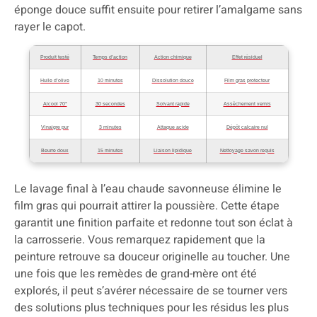
éponge douce suffit ensuite pour retirer l’amalgame sans
rayer le capot.
Produit testé
Temps d’action
Action chimique
Effet résiduel
Huile d’olive
10 minutes
Dissolution douce
Film gras protecteur
Alcool 70°
30 secondes
Solvant rapide
Assèchement vernis
Vinaigre pur
3 minutes
Attaque acide
Dépôt calcaire nul
Beurre doux
15 minutes
Liaison lipidique
Nettoyage savon requis
Le lavage final à l’eau chaude savonneuse élimine le
film gras qui pourrait attirer la poussière. Cette étape
garantit une finition parfaite et redonne tout son éclat à
la carrosserie. Vous remarquez rapidement que la
peinture retrouve sa douceur originelle au toucher. Une
une fois que les remèdes de grand-mère ont été
explorés, il peut s’avérer nécessaire de se tourner vers
des solutions plus techniques pour les résidus les plus