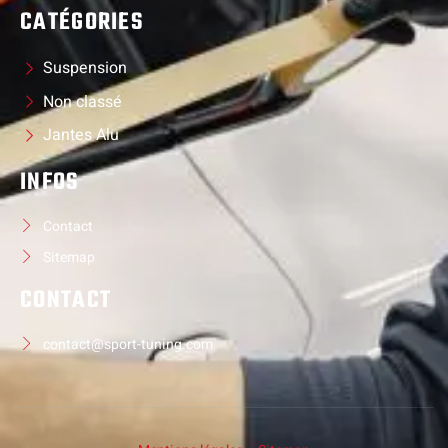
CATÉGORIES
Suspension
Non classé
Jantes Alu
INFOS
Contact
Sitemap
CONTACT
contact@sport-tuning.com