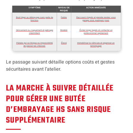
SYMPTÔME
NIVEAU DE
ACTION IMMÉDIATE
RISQUE
Bruit léger au débrayage sans perte de
Faible
Raccourcir trajets et prendre rendez vous
fonction
garage sous quelques jours
Grincement ou claquement et patinage
Modéré
Éviter longs trajets et contacter un
intermittent
professionnel rapidement
Pédale qui se bloque ou impossibilité
Élevé
Immobiliser le véhicule et organiser un
de passer les vitesses
remorquage
Le passage suivant détaille options coûts et gestes
sécuritaires avant l’atelier.
LA MARCHE À SUIVRE DÉTAILLÉE
POUR GÉRER UNE BUTÉE
D’EMBRAYAGE HS SANS RISQUE
SUPPLÉMENTAIRE