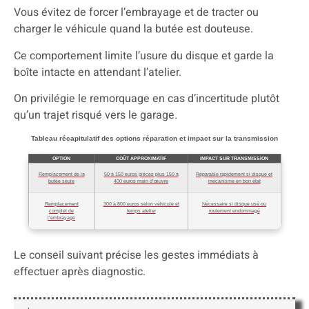
Vous évitez de forcer l’embrayage et de tracter ou
charger le véhicule quand la butée est douteuse.
Ce comportement limite l’usure du disque et garde la
boîte intacte en attendant l’atelier.
On privilégie le remorquage en cas d’incertitude plutôt
qu’un trajet risqué vers le garage.
Tableau récapitulatif des options réparation et impact sur la transmission
OPTION
COÛT APPROXIMATIF
IMPACT SUR TRANSMISSION
Remplacement de la
50 à 150 euros pièces plus 150 à
Réparable rapidement si disque et
butée seule
400 euros main d’œuvre
mécanisme en bon état
Remplacement
300 à 800 euros selon véhicule et
Nécessaire si disque usé ou
complet de
temps atelier
roulement endommagé
l’embrayage
Le conseil suivant précise les gestes immédiats à
effectuer après diagnostic.