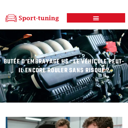
BUTÉE D’EMBRAYAGE HS : LE VÉHICULE PEUT-
IL ENCORE ROULER SANS RISQUE ?