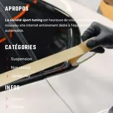
APROPOS
La société sport-tuning
est heureuse de vous présenter son
nouveau site internet entièrement dédié à l’équipement
automobile.
CATÉGORIES
Suspension
Non classé
Jantes Alu
INFOS
Contact
Sitemap