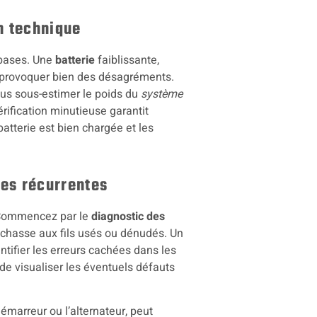
on technique
 bases. Une
batterie
faiblissante,
t provoquer bien des désagréments.
plus sous-estimer le poids du
système
rification minutieuse garantit
atterie est bien chargée et les
nes récurrentes
 Commencez par le
diagnostic des
a chasse aux fils usés ou dénudés. Un
entifier les erreurs cachées dans les
de visualiser les éventuels défauts
émarreur ou l’alternateur, peut