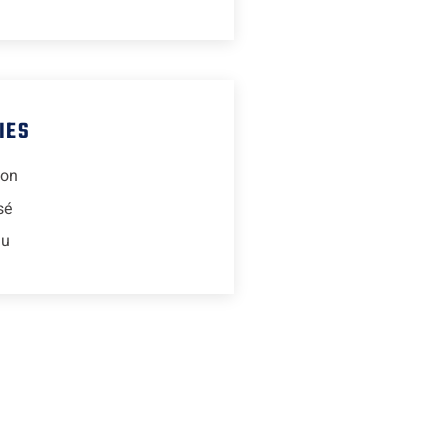
IES
ion
sé
lu