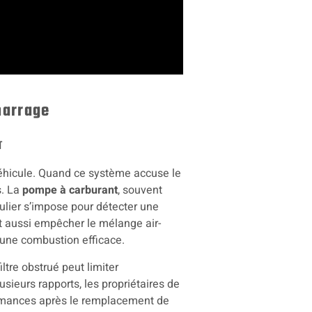
marrage
T
véhicule. Quand ce système accuse le
s. La
pompe à carburant
, souvent
gulier s’impose pour détecter une
nt aussi empêcher le mélange air-
d’une combustion efficace.
filtre obstrué peut limiter
sieurs rapports, les propriétaires de
ormances après le remplacement de